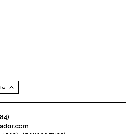
iba
384)
uador.com